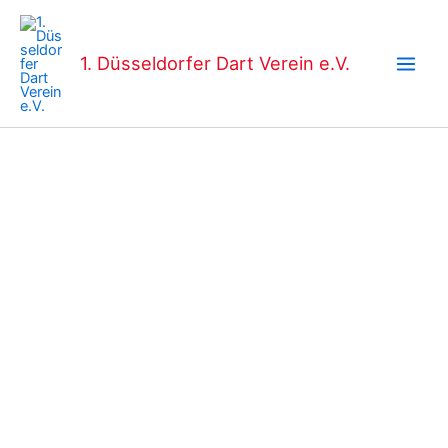
Zum
Main
Inhalt
Men
springen
1. Düsseldorfer Dart Verein e.V.