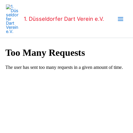
Zum
Main
Inhalt
Men
springen
1. Düsseldorfer Dart Verein e.V.