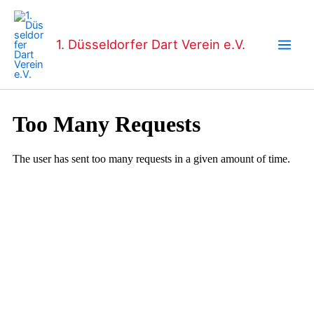
Zum
Main
Inhalt
Men
springen
1. Düsseldorfer Dart Verein e.V.