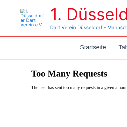
Zum
1. Düsseld
Inhalt
springen
Dart Verein Düsseldorf - Mannsc
Startseite
Ta