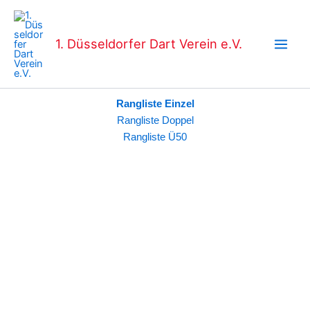
Zum
Main
Inhalt
Men
springen
1. Düsseldorfer Dart Verein e.V.
Rangliste Einzel
Rangliste Doppel
Rangliste Ü50