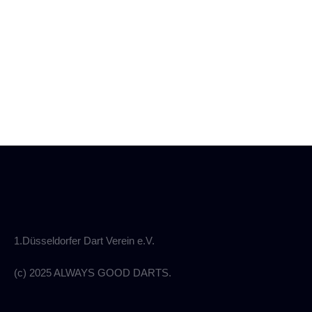
1.Düsseldorfer Dart Verein e.V.
(c) 2025 ALWAYS GOOD DARTS.