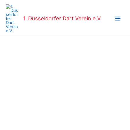
Zum
Main
Inhalt
Men
springen
1. Düsseldorfer Dart Verein e.V.